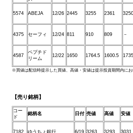
5574
ABEJA
12/26
2445
3255
2361
325
4375
セーフィ
12/24
811
910
809
－
ペプチド
4587
12/22
1650
1764.5
1600.5
173
リーム
※買値は配信時提示した買値、高値・安値は提示投資期間内にお
【売り銘柄】
コー
銘柄名
日付
売値
高値
安値
ド
7182
ゆうちょ銀行
6/19
3263
3293
3031