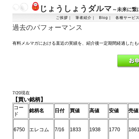
じょうしょうダルマ
～未来に繋
ご挨拶｜
筆者紹介｜
Blog｜
各種サービ
過去のパフォーマンス
有料メルマガにおける直近の実績を、紹介後一定期間経過したも
7/20現在
【買い銘柄】
コー
銘柄名
日付
買値
高値
安値
売値
ド
6750
エレコム
7/16
1833
1938
1770
186