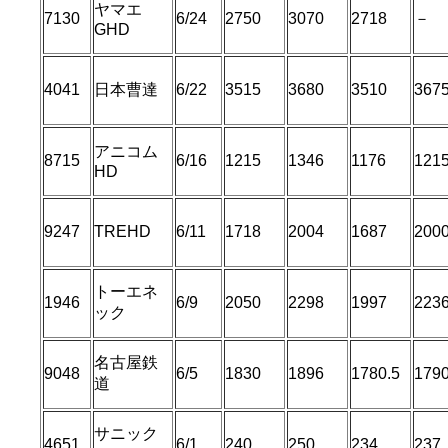
ヤマエ
7130
6/24
2750
3070
2718
－
GHD
4041
日本曹達
6/22
3515
3680
3510
367
アニコム
8715
6/16
1215
1346
1176
121
HD
9247
TREHD
6/11
1718
2004
1687
200
トーエネ
1946
6/9
2050
2298
1997
223
ック
名古屋鉄
9048
6/5
1830
1896
1780.5
179
道
サニック
4651
6/1
240
250
234
237