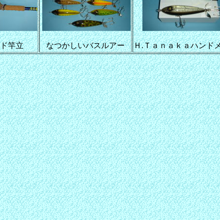
ド竿立
なつかしいバスルアー
Ｈ.Ｔａｎａｋａハンド