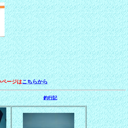
４
ページは
こちらから
釣行記