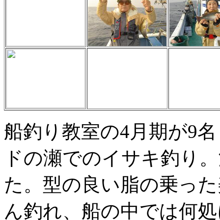
船釣り教室の4月期が9
ドの瀬でのイサキ釣り。
た。型の良い脂の乗った
ん釣れ、船の中では何処