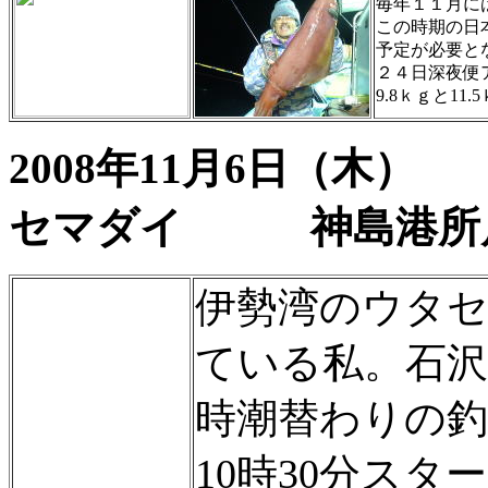
毎年１１月に
この時期の日
予定が必要と
２４日深夜便
9.8ｋｇと11
2008年11月6
セマダイ 神島港
伊勢湾のウタ
ている私。石沢
時潮替わりの釣
10時30分スタ