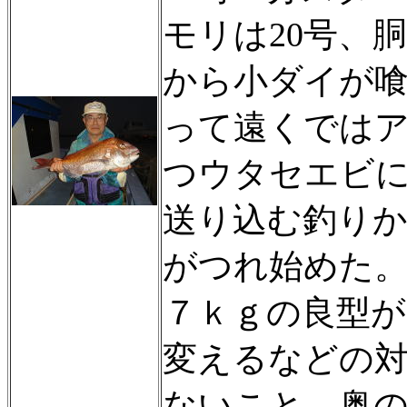
モリは20号、
から小ダイが
って遠くでは
つウタセエビ
送り込む釣り
がつれ始めた
７ｋｇの良型
変えるなどの
ないこと。奥