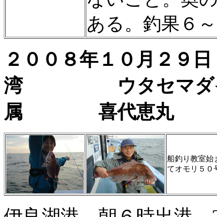
ある。釣果６～
２００８年１０月
湾 ウタセマ
属 喜代恵丸
船釣り教室始
てオモリ５０
伊良湖港、朝６時出港。