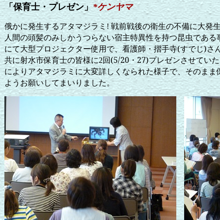
「保育士・プレゼン」
*
ケンヤマ
俄かに発生するアタマジラミ
戦前戦後の衛生の不備に大発
!
人間の頭髪のみしかうつらない宿主特異性を持つ昆虫である
にて大型プロジェクター使用で、看護師・摺手寺(すでじ)さ
共に射水市保育士の皆様に
回(5/20・27)プレゼンさせ
2
によりアタマジラミに大変詳しくなられた様子で、そのまま
ようお願いしてまいりました。