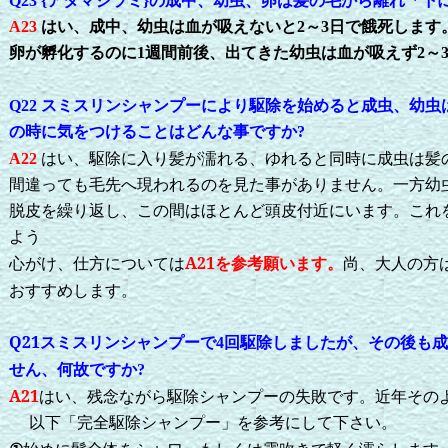
Q23
{アタマジラミ}の成中、幼虫、卵は髪の毛から離れ「下
A23
はい、成中、幼虫は血が吸えないと2～3日で餓死します
卵が孵化するのに1週間前後、出てきた幼虫は血が吸えず2～
スミスリンシャンプーにより駆除を始めると成虫、幼虫
Q22
の時に気をつけることはどんな事ですか?
は
A22
い、駆除に入り髪が濡れる、ゆれると同時に成虫は髪
間違っても毛先へ現われるのを見た事がありません。一方幼虫
脱皮を繰り返し、この間はほとんど頭皮付近にいます。これ
よう
A21を参考願います。
尚、大人の方
心がけ、仕方については
おすすめします。
Q21
スミスリンシャンプーで
回駆除しましたが、その後も成
4
せん、何故ですか
?
A21
はい、残念ながら駆除シャンプーの失敗です。近年その
以下「完全駆除シャンプー」を参考にして下さい。