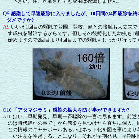
下さい。注、
洗濯されても成虫は死滅しません。
Q9
感染して早速駆除に入りましたが、
10
日間の
4
回駆除を終
ダメですか
?
A9
いいえ
1
回目の駆除で登園、登校、頭との接触も大丈夫で
す成虫を退治するからです。但しその後孵化した幼虫も
1
始めますので
2
回目より
4
回目までの駆除もしっかり行って
Q10
「アタマジラミ」感染の拡大を防ぐ事ができますか
?
A10
はい、早期発見、早期一斉駆除の一言に尽きます。前述
のは時代遅れの事ですから感染を見つけたら直ちに個人、
との情報のキャチボールあるいはネット化を図る事により
い注意を喚起することになり、それが早期発見、早期駆除