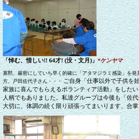
悼む、惜しい
才
没・文月
!! 64
! (
)
「
」
*
ケンヤマ
寡黙、厳密にしていち早く的確に「アタマジラミ感染」を発
ご自身「仕事以外で子供を
方、戸田佐代子さん・・・
家族に喜んでもらえるボランティア活動」をしたい
人柄でもありました。私達グループは今後も「佐代
大切に、体調の続く限り頑張ってまいります、合掌