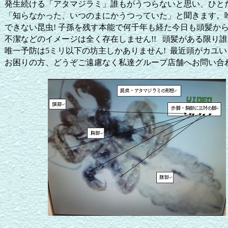
発生続ける「アタマジラミ」誰もがうつらないと思い、ひと
「知らなかった、いつのまにかうつっていた」と聞きます。
できない昆虫
子孫を残す本能で何千年も経た今日も頭髪か
!
不潔などのイメージは全く存在しません
頭髪がある限り誰
!!
唯一予防は
ミリ以下の坊主しかありません
最近頭がカユい
5
!
お困りの方、どうぞご遠慮なく私達グループ店舗へお問い合