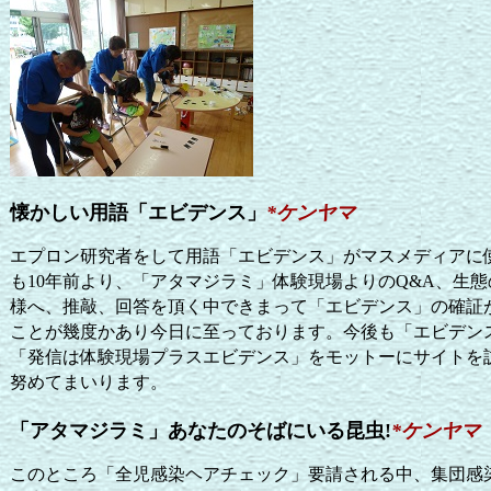
懐かしい用語「エビデンス」
*
ケンヤマ
エプロン研究者をして用語「エビデンス」がマスメディアに
も
年前より、「アタマジラミ」体験現場よりの
、生態
10
Q&A
様へ、推敲、回答を頂く中できまって「エビデンス」の確証
ことが幾度かあり今日に至っております。今後も「エビデン
「発信は体験現場プラスエビデンス」をモットーにサイトを
努めてまいります。
「アタマジラミ」あなたのそばにいる昆虫!
*
ケンヤマ
このところ「全児感染ヘアチェック」要請される中、集団感