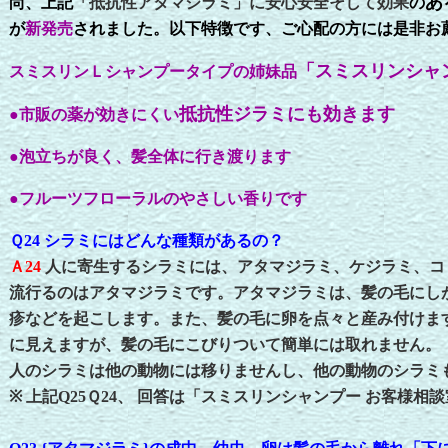
あ
尚、上記
「抵抗性アタマジラミ」に安心安全そして効果
の
が
新発売
されました。以下特徴です、ご心配の方には是非お
「スミスリンシャ
スミスリンＬシャンプータイプの姉妹品
抵抗性
ジラミにも効きます
●市販の薬が効きにくい
●泡立ちが良く、髪全体に行き渡ります
●フルーツフローラルのやさしい香りです
Ｑ24 シラミにはどんな種類があるの
？
Ａ24
人に寄生するシラミには、アタマジラミ、ケジラミ、コ
流行るのはアタマジラミです。アタマジラミは、髪の毛にし
疹などを起こします。また、髪の毛に卵を点々と産み付けま
に見えますが、髪の毛にこびりついて簡単には取れません。
人のシラミは他の動物には移りませんし、他の動物のシラミ
※ 上記
Q
25
Ｑ24、
回答は「スミスリンシャンプー お客様相談