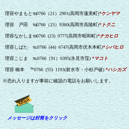
理容やまもと℡
0766
（
21
）
2901
(
高岡市蓮美町
)
*
ケンヤマ
理容 戸田 ℡
0766
（
23
）
9360
(
高岡市高陵町
)
*
トクニ
理容なかしま℡
0766 (23) 0777
(
高岡市昭和町
)
*
ナカヒロ
理容しばた ℡
0766 (44) 6747
(
高岡市伏木本町
)
*
シバヒロ
理容こじま ℡
0766
（
91
）
0395
(
氷見市窪
)
*
マコト
理容 橋本 ℡
0766 (55) 1193
(
射水市・小杉戸破
)
*
ハシカズ
※恐れ入りますが事前に確認の電話をお願いします。
メッセージは封筒をクリック 上