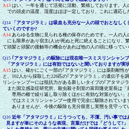
A13
はい、一年を通じて活発に活動、繁殖しております。人
での頭皮の温度、湿度はほぼ一定しており、これに適応し
Q14
「
アタマジラミ」は吸血も充分な一人の頭でおとなしく
ていくのですか?
A14
あらゆる生物に見られる種の保存のためです。一人の人
にも限界があり宿主(人)が死ぬと死に絶えることになり、繁
て頭髪と頭髪の接触等の機会があれば他の人の頭に移ってい
Q15
｢アタマジラミ」の駆除には現在唯一スミスリンシャン
「アタマジラミ」には有効ではないと聞いておりますが実状
A15
はい、確かにごく一部の｢アタマジラミ」には薬剤耐性
と、102人から採取した226匹の｢アタマジラミ」の遺伝子
リンシャンプーには抵抗力がある新しいタイプの｢アタマジラ
また国立感染症研究所、殺虫殺そ剤室の富田隆史室長は「
専用の櫛で繰り返し取り除くほかに有効な対策がない」と
ではスミスリンシャンプー使用で完全に駆除されています
ありませんが、今後の駆除も充分留意し実態を見守って
Q16
近年「アタマジラミ」にうつっても、不潔、汚い事では
見ますが単にそのような表現、言葉だけでは「どうして
?
」