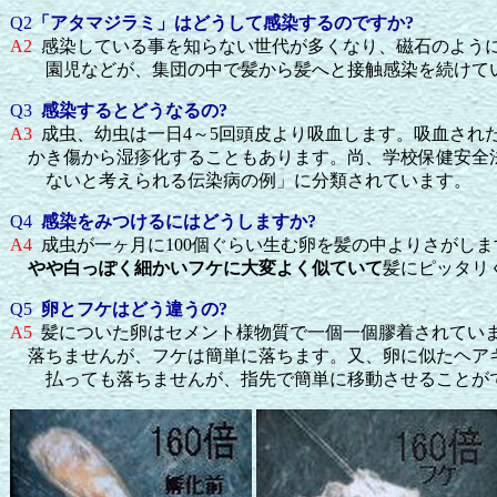
Q2
「アタマジラミ」はどうして感染するのですか
?
A2
感染している事を知らない世代が多くなり、磁石のよう
園児などが、集団の中で髪から髪へと接触感染を続けて
Q3
感染するとどうなるの
?
A3
成虫、幼虫は一日
4
～
5
回頭皮より吸血します。吸血され
かき傷から湿疹化することもあります。尚、学校保健安全
ないと考えられる伝染病の例」に分類されています。
Q4
感染をみつけるにはどうしますか
?
A4
成虫が一ヶ月に
100
個ぐらい生む卵を髪の中よりさがしま
やや白っぽく細かいフケに大変よく似ていて
髪にピッタリ
Q5
卵とフケはどう違うの
?
A5
髪についた卵はセメント様物質で一個一個膠着されてい
落ちませんが、フケは簡単に落ちます。又、卵に似たヘアキ
払っても落ちませんが、指先で簡単に移動させることが