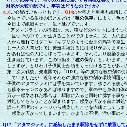
とした気持ちで、周りの方達に聞いても同様な答えでした
対応が大変心配です。事実はどうなのですか
?
A16
ご心配はごもっともです。
Q14
のお答えと重複も統括し
今生きている生物のほとんどは『
種の保存
』により、色々
今日まで絶滅もせず、生き延びています。
「アタマジラミ」の特徴は、犬、猫などのペットにはうつ
且つその中でしか生きることができません。又、人の血液
人から離れてはダニやゴキブリのように台所の隅等で発生
し一人の人間だけでは繁殖を続けるには限りがありますか
があれば他の人にも移っていきます。それにより感染を繰
生き続けています。この行動を『
種の保存
』といいます。
しますが、とりわけ子供同士が頭をくっ付けることが多い
第二次大戦後、先進国では「
DDT
」等の強力な殺虫剤の使
ていましたが、近年それらの強力な殺虫剤が環境問題から
子供のアタマジラミには手を焼いています。移される側が
も移るチャンスがあれば移りますので、家の中も身体自体
万が一感染された場合は、駆除に入ると同時に臆する事な
対処してもらうことが望まれます。感染が広がる前に対処
誤った不潔のイメージから感染したことを内緒にしてしま
感染が広がってしまいます。かように不潔、汚い事のイメ
Q
17 「アタマジラミ」に感染したまま駆除をせずに放置して