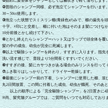
始めに髪全体をシャワーもしくは霧吹きで軽く濡らします
①
普段のシャンプー同様、必ず泡立てシャンプーを行います
②
～
使用します。
30
50cc
泡立った状態でスミスリン櫛
青緑色
のみで、櫛の歯先を
③
(
)
十字、☓印にと交差し、櫛に付いた泡はそのまま髪につけな
分前後とかし続けて下さい。
10
とかし終えたらシャンプーハット又はラップで頭全体を覆
④
髪の中の成虫、幼虫が完全に死滅します。
以上で駆除シャンプーを終わり、すすぎに入ります。指先
⑤
洗い流す感じで、普段より
分間長くすすいでください。
5
すすぎの後、髪にカサつきがある場合のみリンスを行って
⑥
ふき取りはしっかりして、ドライヤー乾燥します。
⑦
最後にシャンプー前の下着、シャンプーに使用した櫛、並
⑧
丸
日間放置、この間に付着した成虫、幼虫が餓死、そのあ
2
以上の順序による「完全駆除シャンプー」を
日置きに
2
4
※尚、髪究舗グループでは、ご質問をいつでも対応しており