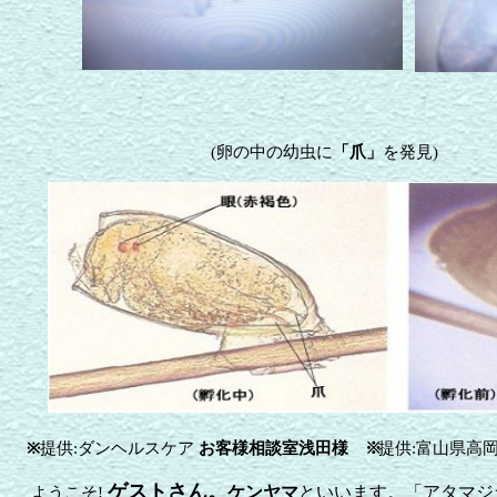
(卵の中の幼虫に
「爪」
を発見)
※
提供:ダンヘルスケア
お客様相談室浅田様 ※
提供:富山県高
ゲストさん。
ケンヤマ
といいます。「アタマジ
ようこそ
!