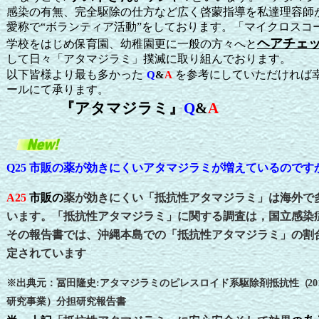
感染の有無、完全駆除の仕方など広く啓蒙指導を私達理容師
愛称で“ボランティア活動”をしております。
「マイクロスコ
ヘアチェ
学校をはじめ保育園、幼稚園更に一般の方々へと
して日々「アタマジラミ」撲滅に取り組んでおります。
以下皆様より最も多かった
を参考にしていただければ
Q
&
A
ールにて承ります。
『アタマジラミ』
Q
&
A
Q
25 市販の薬が効きにくいアタマジラミが増えているのです
A
25
市販の
薬が効きにくい「抵抗性アタマジラミ」は海外で
います。「抵抗性アタマジラミ」に関する調査は，国立感染
その報告書では、沖縄本島での「抵抗性アタマジラミ」の割
定されています
※出典元：冨田隆史:アタマジラミのピレスロイド系駆除剤抵抗性（
20
研究事業）分担研究報告書