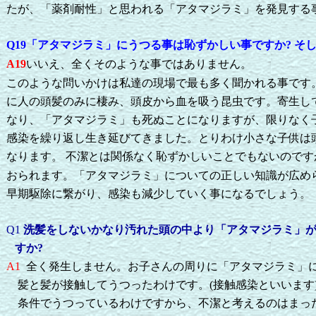
たが、「薬剤耐性」と思われる「アタマジラミ」を発見する
Q19
「アタマジラミ」にうつる事は恥ずかしい事ですか? そし
いいえ、全くそのような事ではありません。
A19
このような問いかけは私達の現場で最も多く聞かれる事です
に人の頭髪のみに棲み、頭皮から血を吸う昆虫です。寄生し
なり、「アタマジラミ」も死ぬことになりますが、限りなく
感染を繰り返し生き延びてきました。とりわけ小さな子供は
なります。
不潔とは関係なく恥ずかしいことでもないのです
おられます。「アタマジラミ」についての正しい知識が広め
早期駆除に繋がり、感染も減少していく事になるでしょう。
Q1
洗髪をしないかなり汚れた頭の中より「アタマジラミ」
すか
?
A1
全く発生しません。お子さんの周りに「アタマジラミ」
髪と髪が接触してうつったわけです。(接触感染といいます
条件でうつっているわけですから、不潔と考えるのはまっ