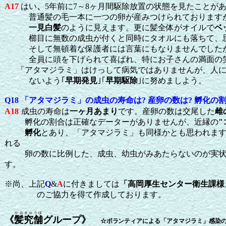
A17
はい
、
5年前に7～8ヶ月間駆除放置の状態を見たことが
普通髪の毛一本に一つの卵が産みつけられておりますが、
一見白髪
のように見えます。更に髪全体がオイルで
ベ
櫛目に無数の成虫が付くと同時にタオルにも落ちて、思
そして無頓着な保護者には言葉にもなりませんでしたが
全員に頭を下げられて喜ばれ、特にお子さんの満面の笑み
「アタマジラミ」はけっして病気ではありませんが、人に
ないよう｢
早期発見
｣｢
早期駆除
｣に努めましよう。
Q18 「アタマジラミ」の成虫の寿命は? 産卵の数は? 孵化の割
A18
成虫の寿命は
一ヶ月あまり
です。産卵の数は交尾した
雌
孵化の割合は正確なデーターがありませんが、近縁の
"
孵化
とあり、「アタマジラミ」も同様かとも思われま
れる
卵の数に比例した、成虫、幼虫がみあたらないのが実状
す。
※尚、上記
Q
&
A
に付きましては
「高岡厚生センター衛生課様
のご協力を得て作成しております。
かみきゅうぼ
《
髪究舗
グループ》
☆ボラ
ンティアによる「アタマジラミ」感染