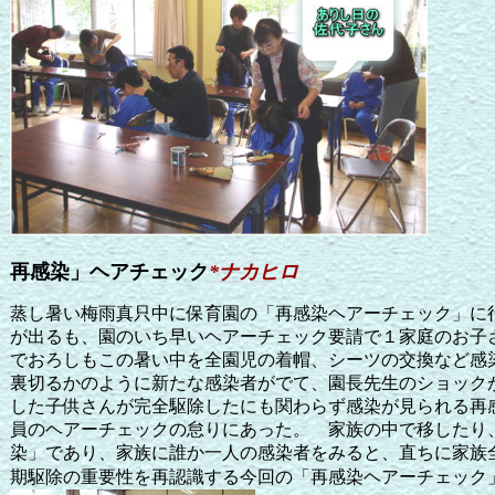
再感染」ヘアチェック
*
ナカヒロ
蒸し暑い梅雨真只中に保育園の「再感染ヘアーチェック」に
が出るも、園のいち早いヘアーチェック要請で１家庭のお子
でおろしもこの暑い中を全園児の着帽、シーツの交換など感
裏切るかのように新たな感染者がでて、園長先生のショック
した子供さんが完全駆除したにも関わらず感染が見られる再
員のヘアーチェックの怠りにあった。 家族の中で移したり
染」であり、家族に誰か一人の感染者をみると、直ちに家族
期駆除の重要性を再認識する今回の「再感染ヘアーチェック