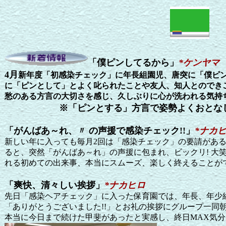
「僕ピンしてるから」
*
ケンヤマ
4月
新年度「初感染チェック」に年長組園児、唐突に「僕ピン
に「ピンとして」とよく叱られたことや友人、知人とのでき
愁のある方言の大切さを感じ、久しぶりに心が洗われる気持
※「ピンとする」方言で姿勢よくおとなしく
「がんばあ～れ、〃 の声援で感染チェック!!」
*
ナカ
新しい年に入っても毎月2回は「感染チェック」の要請があ
ると、突然「がんばあ～れ」の声援に包まれ、ビックリ! 大
れる初めての出来事、本当にスムーズ、楽しく終えることが
「爽快、清々しい挨拶」
*
ナカヒロ
先日「感染ヘアチェック」に入った保育園では、年長、年少
「ありがとうございました!!」とお礼の挨拶にグループ一同
本当に今日まで続けた甲斐があったと実感し、終日MAX気