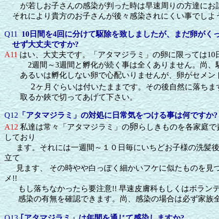
が若しお子さんの感染が判った時は早速周りの方達にお話
それにより貴方のお子さんが後々感染されにくい事でしよ
Q11
10
日間を
4
回に分けて駆除を致しましたが、まだ卵がく
せず大丈夫ですか
?
A11
はい、大丈夫です。「アタマジラミ」の卵に限っては
10
2
週間～
3
週間と孵化が続く事は全くありません。尚、
あるいは孵化しない卵で心配いりませんが、卵がセメント
2
ヶ
月ぐらいは付いたままです。その後自然に落ちま
取るか鋏で切ってあげて下さい。
Q12
「アタマジラミ」の対処に日常気をつける事は何ですか?
卵
A12
私達は常々「アタマジラミ」の
らしきものを各家庭で
しており
ます。それには一週間～１０日毎にいちどお子様の洗髪後
立て
見ます、 その時やや白っぽく細かいフケに似たものを見つ
メ!!
もし落ちなかったら要注意!! 早速皮膚科もしくはボラン
感染の有無を確認できます。尚、感染の場合は必ず家族全
Q13
｢アタマジラミ」は年間を通じて感染しますか?