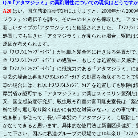
｢アタマジラミ」の薬剤耐性についての現状はどうです
Q20
はい、国立感染症研究所によりますと、
年から
A20
2006
2009
ジラミ」
の遺伝子を調べ、その中の
人から採取した「アタ
44
新しいタイプの｢アタマジラミ｣と確認されました。
「ｽﾐｽﾘﾝ
L
処置しても
生きた「アタマジラミ」
が見られた場合、駆除は
原因が考えられます。
「ｽﾐｽﾘﾝ
ｼｬﾝﾌﾟｰﾀｲﾌﾟ」が地肌と髪全体に行き渡る処置が
①
L
「ｽﾐｽﾘﾝ
ｼｬﾝﾌﾟｰﾀｲﾌﾟ」の処置中、もしくは処置後に又感
②
L
「ｽﾐｽﾘﾝ
ｼｬﾝﾌﾟｰﾀｲﾌﾟ」に抵抗力のある「アタマジラミ」
③
L
②の場合は再度ｽﾐｽﾘﾝ
ｼｬﾝﾌﾟｰﾀｲﾌﾟの処置を徹底するこ
①
L
③の場合にはこれ以上ｽﾐｽﾘﾝ
ｼｬﾝﾌﾟｰﾀｲﾌﾟを処置しても
L
厚労省が認可する「アタマジラミ」の薬はスミスリン製剤だ
又、国立感染症研究所、殺虫殺そ剤室の富田隆史室長は「薬
櫛で繰り返し取り除くほかに有効な対策がない」との事です
梳き櫛」を使って、長い日本髪の「アタマジラミ」も駆除し
かなりできると思います。具体的な使用法は新宿区保健所、
して下さい。
因みに私達グループの現場では
年余り「ｽﾐｽﾘ
10