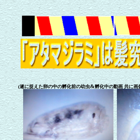
&
(遂に捉えた卵の中の孵化前の幼虫
孵化中の動画 共に画