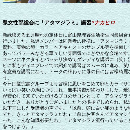
県女性部総会に「アタマジラミ」講習
*
ナカヒロ
新緑映える五月晴れの定休日に富山県理容生活衛生同業組合
行いました。私達メンバーは同業者の皆様に「アタマジラミ
資料、実物の卵、カラ、ヘアキャストのサンプル等を準備し
あってパワーみなぎる華々しい雰囲気でにぎやかな会場です
スーツにネクタイとバッチリ決めてダンディな講師に（笑）
ビに私もディスプレイでの紹介で講習はスムーズに進み、笑
有意義な講習になり、トークの終わりに母の日には皆様綺麗
う。
今日は髪究舗グループより皆様に思いをこめて卵とカラ（サン
いっぱい笑いの渦につつまれ、無事講習が終わりました。最
が安心して来ていただけるプロのサロンとして「アタマジラ
いただき、ありがとうございましたとの挨拶でしめられ、私
以下耳にした受講者の声です。
「
以前、頭に白い卵のような
てた。きっとアタマジラミだわ
」「
前にお客さんでアタマジ
った、こんな知識必要だわ
」「
アタマジラミ流行っているこ
をつけよう。
」