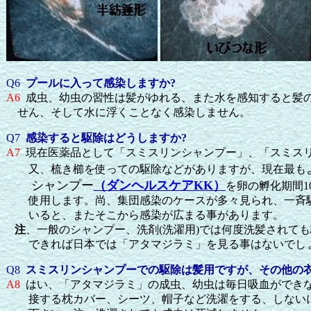
Q6
プールに入って感染しますか
?
A6
成虫、幼虫の習性は髪がゆれる、また水を感知すると髪
せん、そして水に浮くことなく感染しません。
Q7
感染すると駆除はどうしますか
?
A7
現在医薬品として「スミスリンシャンプー」、「スミス
又、梳き櫛を使っての駆除などがありますが、現在最も
シャンプー
（ダンヘルスケア
KK
）
を卵の孵化期間
1
使用します。尚、集団感染のケースが多々見られ、一斉駆
いると、またそこから感染が広まる事があります。
注
、一般のシャンプー、洗剤(洗濯用)では何度洗髪されて
できれば日本では「アタマジラミ」を見る事はないでし
Q8
スミスリンシャンプーでの駆除は髪用ですが、その他の衣
A8
はい、「アタマジラミ」の成虫、幼虫は毎日吸血ができ
接する枕カバー、シーツ、帽子など洗濯をする、しないに