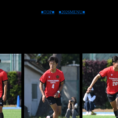
■TOP■
■2026MENU■