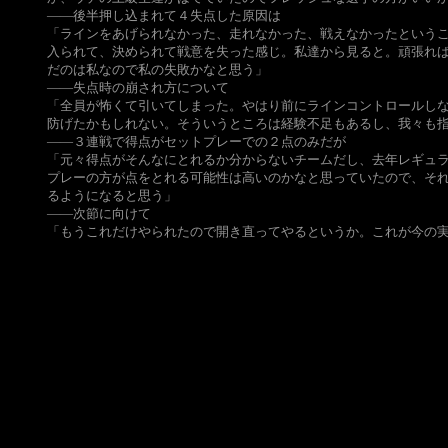
――後半押し込まれて４失点した原因は
「ラインをあげられなかった、走れなかった、戦えなかったというこ
入られて、決められて戦意を失った感じ。私達から見ると。頑張れ
だのは私なので私の失敗かなと思う」
――失点時の崩され方について
「全員が怖くて引いてしまった。やはり前にラインコントロールし
防げたかもしれない。そういうところは経験不足もあるし、我々も
――３連戦で得点がセットプレーでの２点のみだが
「元々得点がそんなにとれるか分からないチームだし、去年レギュ
プレーの方が点をとれる可能性は高いのかなと思っていたので、そ
るようになると思う」
――次節に向けて
「もうこれだけやられたので開き直ってやるというか。これが今の