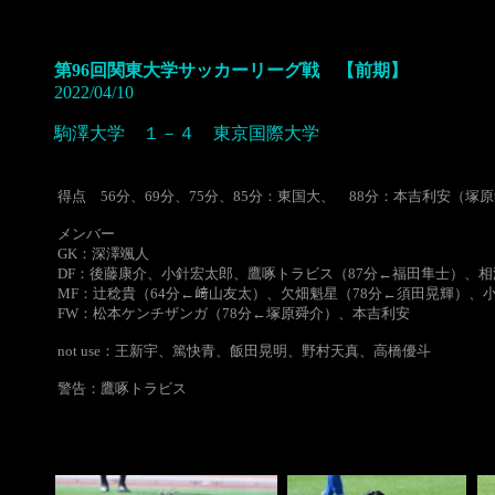
第96回関東大学サッカーリーグ戦 【前期】
2022/04/10
駒澤大学 １－４ 東京国際大学
得点 56分、69分、75分、85分：東国大、 88分：本吉利安（塚
メンバー
GK：深澤颯人
DF：後藤康介、小針宏太郎、鷹啄トラビス（87分←福田隼士）、
MF：辻稔貴（64分←﨑山友太）、欠畑魁星（78分←須田晃輝）、
FW：松本ケンチザンガ（78分←塚原舜介）、本吉利安
not use：王新宇、篤快青、飯田晃明、野村天真、高橋優斗
警告：鷹啄トラビス