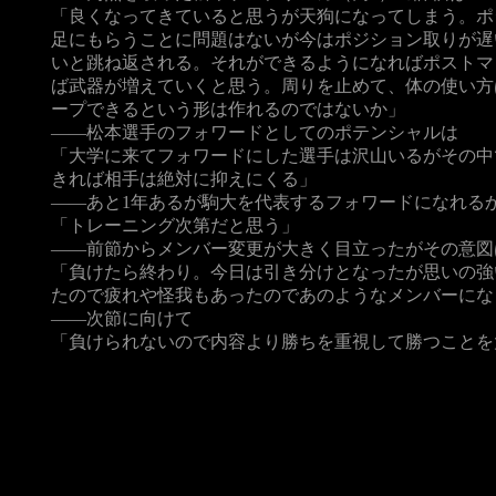
「良くなってきていると思うが天狗になってしまう。ポ
足にもらうことに問題はないが今はポジション取りが遅
いと跳ね返される。それができるようになればポストマ
ば武器が増えていくと思う。周りを止めて、体の使い方
ープできるという形は作れるのではないか」
――松本選手のフォワードとしてのポテンシャルは
「大学に来てフォワードにした選手は沢山いるがその中
きれば相手は絶対に抑えにくる」
――あと1年あるが駒大を代表するフォワードになれる
「トレーニング次第だと思う」
――前節からメンバー変更が大きく目立ったがその意図
「負けたら終わり。今日は引き分けとなったが思いの強
たので疲れや怪我もあったのであのようなメンバーにな
――次節に向けて
「負けられないので内容より勝ちを重視して勝つことを