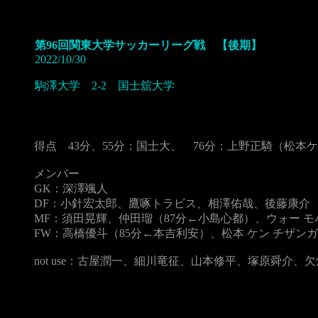
第96回関東大学サッカーリーグ戦 【後期】
2022/10/30
駒澤大学 2-2 国士舘大学
得点 43分、55分：国士大、 76分：上野正騎（松本
メンバー
GK：深澤颯人
DF：小針宏太郎、鷹啄トラビス、相澤佑哉、後藤康介
MF：須田晃輝、仲田瑠（87分←小島心都）、ウォー モ
FW：高橋優斗（85分←本吉利安）、松本 ケン チザンガ
not use：古屋潤一、細川竜征、山本修平、塚原舜介、