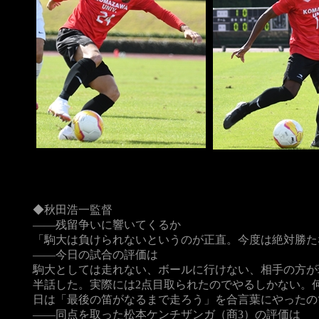
◆秋田浩一監督
――残留争いに響いてくるか
「駒大は負けられないというのが正直。今度は絶対勝た
――今日の試合の評価は
駒大としては走れない、ボールに行けない、相手の方が
半話した。実際には2点目取られたのでやるしかない。
日は「最後の笛がなるまで走ろう」を合言葉にやったの
――同点を取った松本ケンチザンガ（商3）の評価は