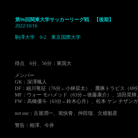
第96回関東大学サッカーリーグ戦 【後期】
2022/10/16
駒澤大学 0-2 東京国際大学
得点 6分、56分：東国大
メンバー
GK：深澤颯人
DF：細川竜征（76分←小林栞太）、鷹啄トラビス（6
MF：ウォー モハメッド（63分←後藤康介）、須田晃
FW：高橋優斗（63分←鈴木心月）、松本 ケン チザンガ
not use：古屋潤一、篤快青、仲田瑠、欠畑魁星
警告：相澤、今井