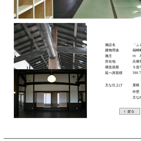
施設名
「ふ
建物用途
福崎
施主
㈲
所在地
兵庫
構造規模
Ｓ造
延べ床面積
390.
主な仕上げ
屋根
外壁
主な